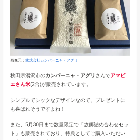
画像元：
株式会社カンパーニャ・アグリ
秋田県湯沢市の
カンパーニャ・アグリ
さんで
アマビ
エさん米
(2合)が販売されています。
シンプルでシックなデザインなので、プレゼントに
も喜ばれそうですよね！
また、5月30日まで数量限定で「故郷詰め合わせセッ
ト」も販売されており、特典としてご購入いただい