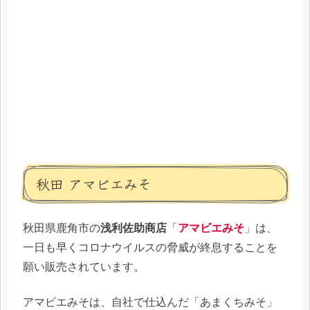
秋田 アマビエみそ
秋田県鹿角市の
浅利佐助商店
「
アマビエみそ
」は、
一日も早くコロナウイルスの脅威が終息することを
願い販売されています。
アマビエみそは、自社で仕込んだ「あまくちみそ」