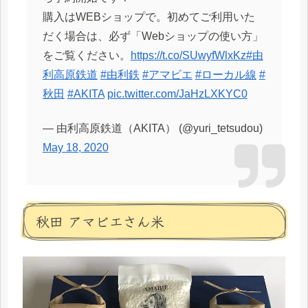
購入はWEBショップで。初めてご利用いた
だく場合は、必ず「Webショップの使い方」
をご覧ください。
https://t.co/SUwyfWlxKz
#由
利高原鉄道
#由利鉄
#アマビエ
#ローカル線
#
秋田
#AKITA
pic.twitter.com/JaHzLXKYC0
— 由利高原鉄道（AKITA） (@yuri_tetsudou)
May 18, 2020
秋田 アマビエさん米