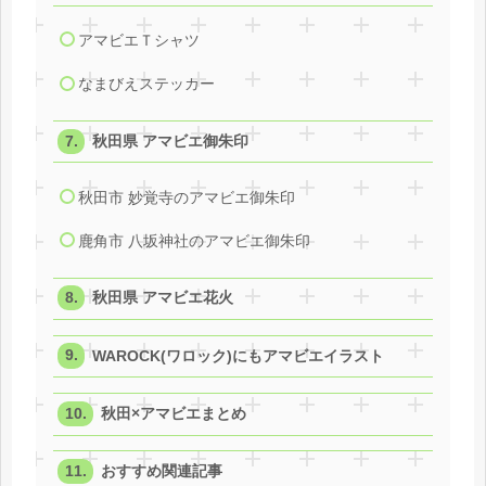
アマビエＴシャツ
なまびえステッカー
秋田県 アマビエ御朱印
秋田市 妙覚寺のアマビエ御朱印
鹿角市 八坂神社のアマビエ御朱印
秋田県 アマビエ花火
WAROCK(ワロック)にもアマビエイラスト
秋田×アマビエまとめ
おすすめ関連記事