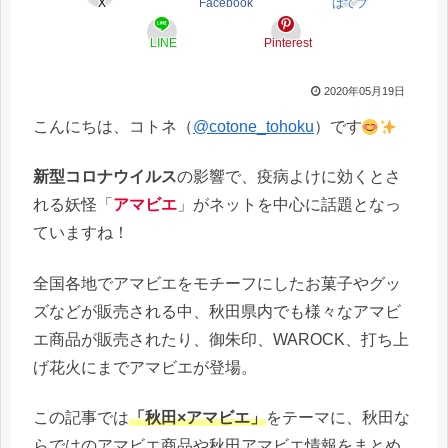
X
Facebook
はてブ
LINE
Pinterest
2020年05月19日
こんにちは、コトネ（
@cotone_tohoku
）です
新型コロナウイルス
の影響で、疫病よけに効くとさ
れる妖怪「
アマビエ
」がネットを中心に話題となっ
ていますね！
全国各地でアマビエをモチーフにしたお菓子やグッ
ズなどが販売される中、秋田県内でも様々なアマビ
エ商品が販売されたり、御朱印、WAROCK、打ち上
げ花火にまでアマビエが登場。
この記事では
「秋田×アマビエ」
をテーマに、秋田な
らではのアマビエ商品や秋田アマビエ情報をまとめ