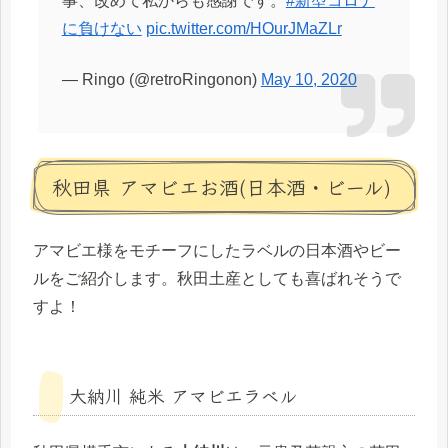
事、改めて私からも感謝です。
#新型コロナ
に負けない
pic.twitter.com/HOurJMaZLr
— Ringo (@retroRingonon)
May 10, 2020
秋田県 アマビエお酒(日本酒・ビール)
アマビエ様をモチーフにしたラベルの日本酒やビー
ルをご紹介します。秋田土産としても喜ばれそうで
すよ！
大納川 純米 アマビエラベル