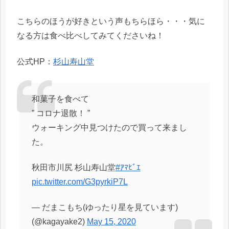
こちらのほうが好きという声もちらほら・・・気に
なる方は食べ比べしてみてくださいね！
公式HP：
杉山寿山堂
和菓子を食べて
” コロナ退散！ ”
ウォーキング中見つけたので買って来まし
た。
秋田市川尻 杉山寿山堂
#ｱﾏﾋﾞｴ
pic.twitter.com/G3pyrkiP7L
— だまこもち(ゆったり星を見ています)
(@kagayake2)
May 15, 2020