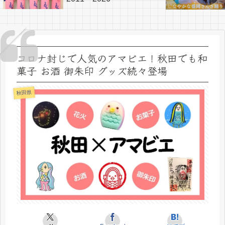
コロナ封じで人気のアマビエ！秋田でも和
菓子 お酒 御朱印 グッズ続々登場
秋田県