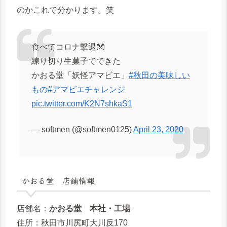
のかこれで分かります。笑
食べてコロナ撃退👐
練り切り生菓子でできた
かおる堂「妖怪アマビエ」
#秋田の美味しい
もの
#アマビエチャレンジ
pic.twitter.com/K2N7shkaS1
— softmen (@softmen0125)
April 23, 2020
かおる堂 店舗情報
店舗名：
かおる堂 本社・工場
住所：秋田市川尻町大川反170