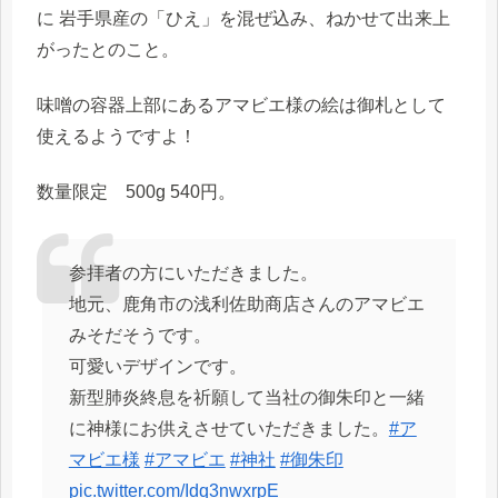
に 岩手県産の「ひえ」を混ぜ込み、ねかせて出来上
がったとのこと。
味噌の容器上部にあるアマビエ様の絵は御札として
使えるようですよ！
数量限定 500g 540円。
参拝者の方にいただきました。
地元、鹿角市の浅利佐助商店さんのアマビエ
みそだそうです。
可愛いデザインです。
新型肺炎終息を祈願して当社の御朱印と一緒
に神様にお供えさせていただきました。
#ア
マビエ様
#アマビエ
#神社
#御朱印
pic.twitter.com/Idq3nwxrpE