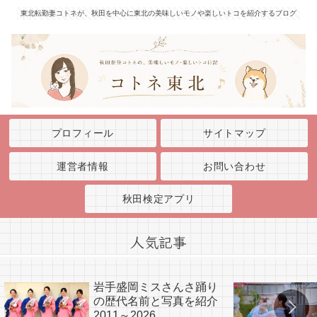
東北転勤妻コトネが、秋田を中心に東北の美味しいモノや楽しいトコを紹介するブログ
プロフィール
サイトマップ
運営者情報
お問い合わせ
秋田検定アプリ
人気記事
岩手盛岡ミスさんさ踊り
の歴代名前と写真を紹介
2011～2026