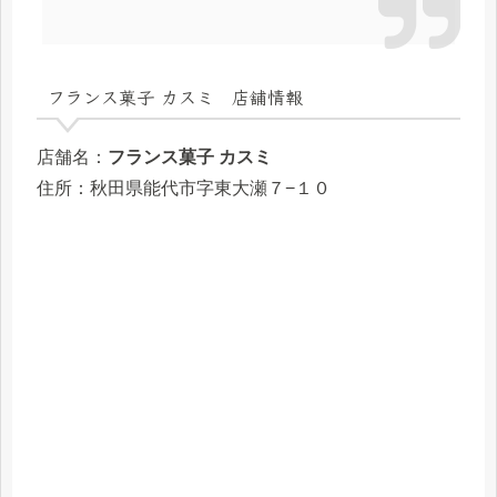
フランス菓子 カスミ 店舗情報
店舗名：
フランス菓子 カスミ
住所：秋田県能代市字東大瀬７−１０