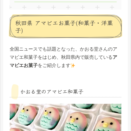
秋田県 アマビエお菓子(和菓子・洋菓
子)
全国ニュースでも話題となった、かおる堂さんのア
マビエ和菓子をはじめ、秋田県内で販売している
ア
マビエお菓子
をご紹介します
かおる堂のアマビエ和菓子