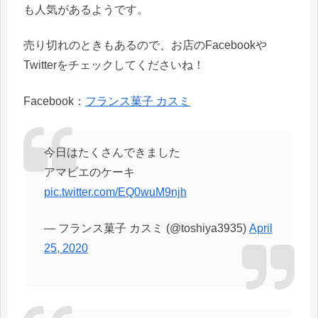
も人気があるようです。
売り切れのときもあるので、お店のFacebookや
Twitterをチェックしてくださいね！
Facebook：
フランス菓子 カスミ
今日はたくさんできました
アマビエのケーキ
pic.twitter.com/EQ0wuM9njh
— フランス菓子 カスミ (@toshiya3935)
April
25, 2020