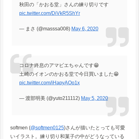
秋田の「かおる堂」さんの練り切りです
pic.twitter.com/DiVkR5ShYr
— まさ (@masssa008)
May 6, 2020
コロナ終息のアマビエちゃんです😁
土崎のイオンのかおる堂で今日買いました😁
pic.twitter.com/iHapyAOo1x
— 渡部明美 (@yuto211112)
May 5, 2020
softmen (
@softmen0125
)さんが描いたとっても可愛
いイラスト。練り切り和菓子の中がどうなっている